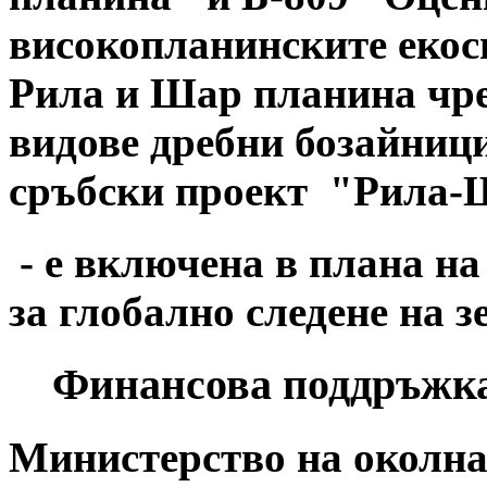
високопланинските екос
Рила и Шар планина чре
видове дребни бозайници
сръбски проект "Рила-
- е включена в плана н
за глобално следене на з
Финансова поддръжка
Министерство на околнат